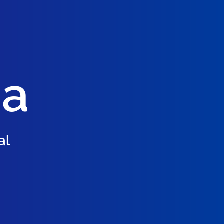
ia
al