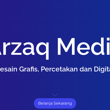
rzaq Med
esain Grafis, Percetakan dan Digit
Belanja Sekarang